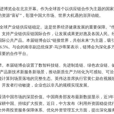
进博览会在北京开幕。作为全球首个以供应链合作为主题的国家
资源“富矿”，彰显中国大市场、世界大机遇的澎湃动能。
球产业链供应链稳定。这是世界经济健康发展的重要保障。”
，支持产业链供应链国际合作，让发展成果更好惠及各国人民。
际公共产品。本届链博会以“链接世界，共创未来”为主题，吸引超
6.5%。与会的南非副总统保罗·马沙蒂莱表示，链博会为深化
重要的合作平台。
本届链博会设置了数智科技链、先进制造链、绿色农业链、健
项新产品新技术新服务新场景，推动新质生产力转化为可感知、可
能计算到场景落地的完整生态。英伟达首席执行官黄仁勋在视频
，开发者行动敏捷，企业也以非凡的规模实现发展。
中国市场的深层价值。中国商务部发布最新数据显示，近3年
择深耕中国、持续扩大投资。近日，中方发布《利用外资固稳促优
全外商投资服务保障体系、优化外资管理五大方面，提出深化服务