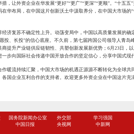
措，让外资企业在华发展“更好”“更广”“更深”“更顺”。“十五
码在华布局，在中国这片创新沃土中汲取养分，在中国大市场的“
济复苏不确定性上升。动荡变局中，中国以高质量发展的确定
愿投、长投”的信心底座。不久前，第七届跨国公司领导人青岛峰会
商提升产业链供应链韧性、共塑创新发展新优势；6月23日，以
进一步向国际社会传递中国开放合作的坚定信心，分享中国式现
暖流持续汇聚，中国大市场的机遇正源源不断转化为全球共同
、各国企业互利合作的支持者。欢迎更多外资企业在中国这片充
校
国务院新闻办公室
外交部
学习强国
中国日报
央视网
中新网