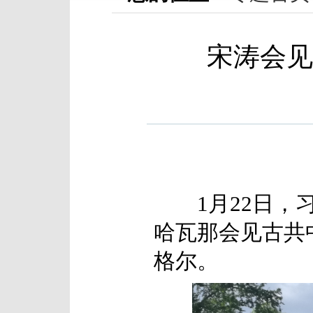
宋涛会见
1月22日，习
哈瓦那会见古共
格尔。