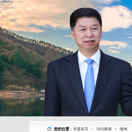
您的位置
：
专题首页
访问集锦
缅甸
>
>