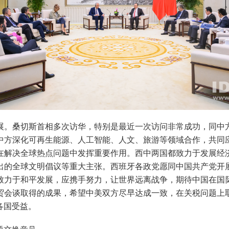
展。
桑切斯首相多次访华，特别是最近一次访问非常成功，同中
中方深化可再生能源、人工智能、人文、旅游等领域合作，共同
在解决全球热点问题中发挥
重要
作用。西中两国都致力于发展经
出的全球文明倡议等重大主张。西班牙各政党愿同中国共产党开
致力于和平发展，应携手努力，让世界
远离
战争
，
期待中国在国
贸会谈取得的
成果
，希望中美双方尽早达成一致，在关税问题上
各国受益。